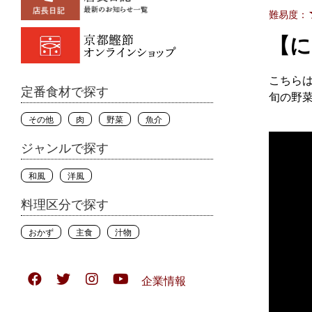
難易度：
【に
こちら
定番食材で探す
旬の野
その他
肉
野菜
魚介
ジャンルで探す
和風
洋風
料理区分で探す
おかず
主食
汁物
企業情報